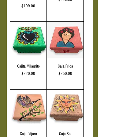
Precio
$199.00
IVA incluido
IVA incluido
Cajita Milagrito
Caja Frida
Precio
Precio
$220.00
$250.00
IVA incluido
IVA incluido
Caja Pájaro
Caja Sol