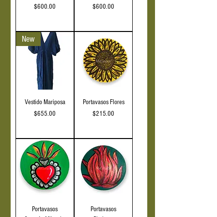
Precio
Precio
$600.00
$600.00
IVA incluido
IVA incluido
New
Vestido Mariposa
Portavasos Flores
Precio
Precio
$655.00
$215.00
IVA incluido
IVA incluido
Portavasos
Portavasos