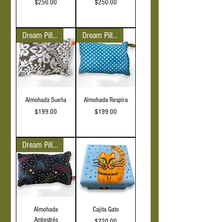
Precio
Precio
$250.00
$250.00
IVA incluido
IVA incluido
Dream Pillow
Dream Pillow
Almohada Sueña
Almohada Respira
Precio
Precio
$199.00
$199.00
IVA incluido
IVA incluido
Dream Pillow
Almohada
Cajita Gato
Antiestrés
Precio
$220.00