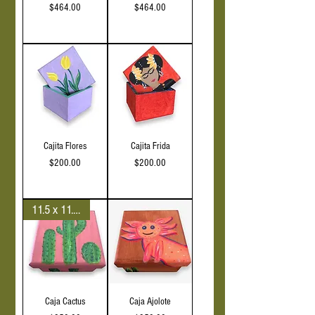
Precio
Precio
$464.00
$464.00
IVA incluido
IVA incluido
Cajita Flores
Cajita Frida
Precio
Precio
$200.00
$200.00
IVA incluido
IVA incluido
11.5 x 11.5 cm
Caja Cactus
Caja Ajolote