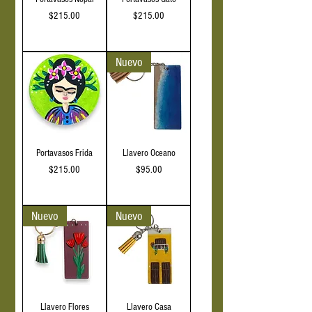
Precio
Precio
$215.00
$215.00
IVA incluido
IVA incluido
Nuevo
Portavasos Frida
Llavero Oceano
Precio
Precio
$215.00
$95.00
IVA incluido
IVA incluido
Nuevo
Nuevo
Llavero Flores
Llavero Casa