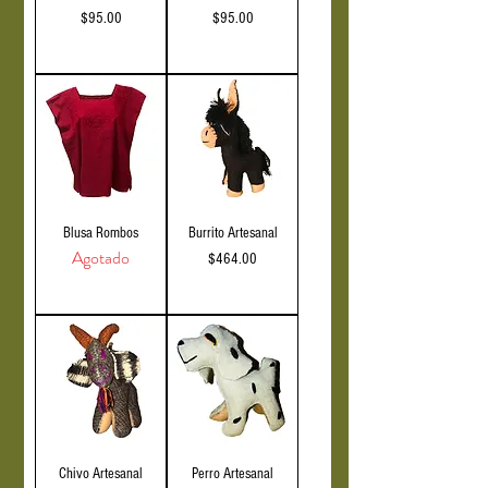
Precio
Precio
$95.00
$95.00
IVA incluido
IVA incluido
Blusa Rombos
Burrito Artesanal
Agotado
Precio
$464.00
IVA incluido
Chivo Artesanal
Perro Artesanal