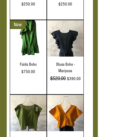
Precio
Precio
$250.00
$250.00
IVA incluido
IVA incluido
New
Falda Boho
Blusa Boho -
Mariposa
Precio
$750.00
$520.00
Precio
Precio de oferta
$390.00
IVA incluido
IVA incluido