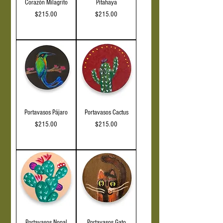
Corazón Milagrito
Pitahaya
Precio
Precio
$215.00
$215.00
IVA incluido
IVA incluido
Portavasos Pájaro
Portavasos Cactus
Precio
Precio
$215.00
$215.00
IVA incluido
IVA incluido
Portavasos Nopal
Portavasos Gato