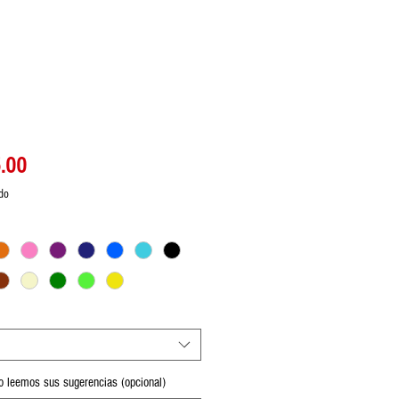
Precio
.00
ido
o leemos sus sugerencias (opcional)