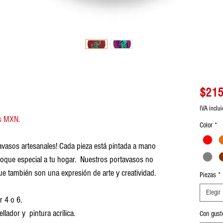
$215
IVA inclu
s MXN.
Color
*
avasos artesanales! Cada pieza está pintada a mano
oque especial a tu hogar. Nuestros portavasos no
que también son una expresión de arte y creatividad.
Piezas
*
Elegir
r 4 o 6.
lador y pintura acrílica.
Con gust