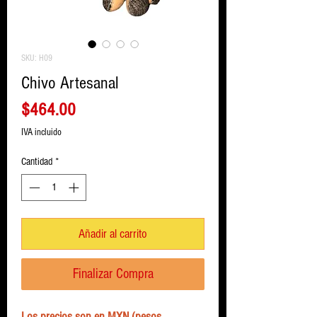
SKU: H09
Chivo Artesanal
Precio
$464.00
IVA incluido
Cantidad
*
Añadir al carrito
Finalizar Compra
Los precios son en MXN (pesos