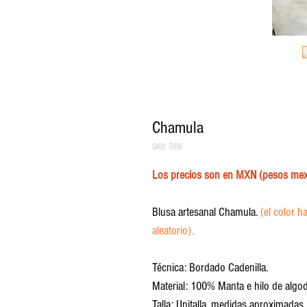
Chamula
SKU: D06
Los precios son en MXN (pesos mex
Blusa artesanal Chamula.
(el color h
aleatorio).
Técnica: Bordado Cadenilla.
Material: 100% Manta e hilo de algo
Talla: Unitalla, medidas aproximada