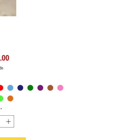
Precio
.00
ido
*